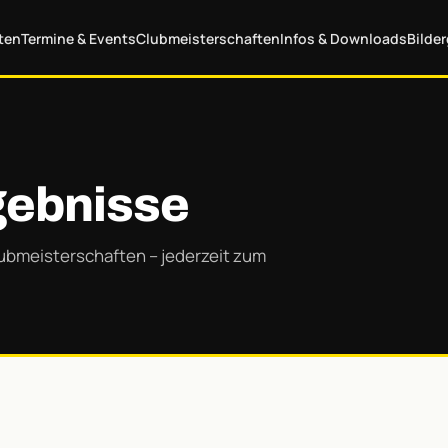
ten
Termine & Events
Clubmeisterschaften
Infos & Downloads
Bilder
gebnisse
lubmeisterschaften – jederzeit zum