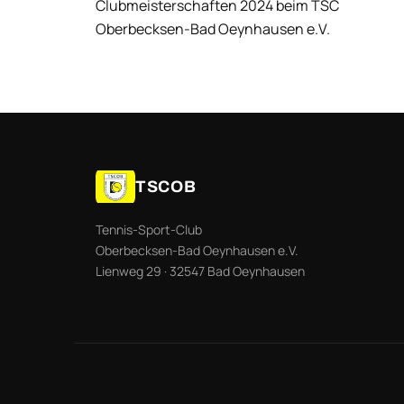
TSCOB
Tennis-Sport-Club
Oberbecksen-Bad Oeynhausen e.V.
Lienweg 29 · 32547 Bad Oeynhausen