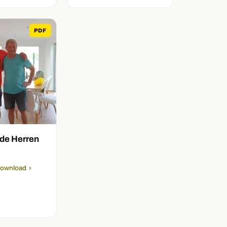
PDF
de Herren
ownload ›